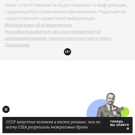
несет ответственности за достоверность информации,
содержащейся в рекламных объявлениях. Редакция не
предоставляет справочной информации.
Информация об ограничениях
На информационном ресурсе применяются
рекомендательные технологии в соответствии с
Правилами
18+
СССР запустил человека в космос раньше, чем по
всему США разрешили межрасовые браки