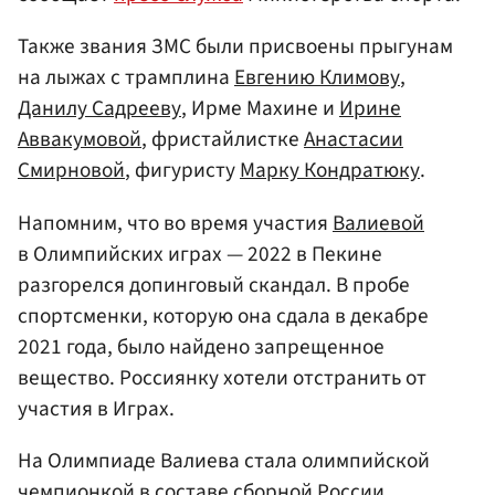
Также звания ЗМС были присвоены прыгунам
на лыжах с трамплина
Евгению Климову
,
Данилу Садрееву
, Ирме Махине и
Ирине
Аввакумовой
, фристайлистке
Анастасии
Смирновой
, фигуристу
Марку Кондратюку
.
Напомним, что во время участия
Валиевой
в Олимпийских играх — 2022 в Пекине
разгорелся допинговый скандал. В пробе
спортсменки, которую она сдала в декабре
2021 года, было найдено запрещенное
вещество. Россиянку хотели отстранить от
участия в Играх.
На Олимпиаде Валиева стала олимпийской
чемпионкой в составе
сборной России