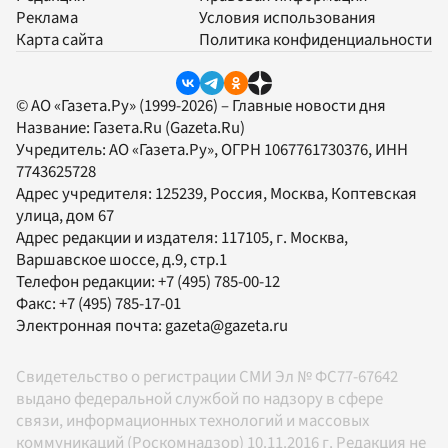
Реклама
Условия использования
Карта сайта
Политика конфиденциальности
© АО «Газета.Ру» (1999-2026) – Главные новости дня
Название:
Газета.Ru
(Gazeta.Ru)
Учредитель:
АО «Газета.Ру»
, ОГРН 1067761730376, ИНН
7743625728
Адрес учредителя: 125239, Россия, Москва, Коптевская
улица, дом 67
Адрес редакции и издателя:
117105
, г.
Москва
,
Варшавское шоссе, д.9, стр.1
Телефон редакции:
+7 (495) 785-00-12
Факс:
+7 (495) 785-17-01
Электронная почта:
gazeta@gazeta.ru
Свидетельство о регистрации СМИ Эл № ФС77-67642
выдано федеральной службой по надзору в сфере
связи, информационных технологий и массовых
коммуникаций (Роскомнадзор) 10.11.2016 г. Редакция не