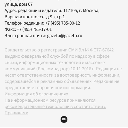
улица, дом 67
Адрес редакции и издателя:
117105
, г.
Москва
,
Варшавское шоссе, д.9, стр.1
Телефон редакции:
+7 (495) 785-00-12
Факс:
+7 (495) 785-17-01
Электронная почта:
gazeta@gazeta.ru
Свидетельство о регистрации СМИ Эл № ФС77-67642
выдано федеральной службой по надзору в сфере
связи, информационных технологий и массовых
коммуникаций (Роскомнадзор) 10.11.2016 г. Редакция не
несет ответственности за достоверность информации,
содержащейся в рекламных объявлениях. Редакция не
предоставляет справочной информации.
Информация об ограничениях
На информационном ресурсе применяются
рекомендательные технологии в соответствии с
Правилами
18+