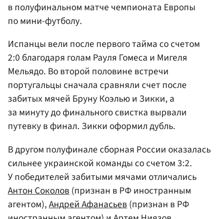
в полуфинальном матче чемпионата Европы
по мини-футболу.
Испанцы вели после первого тайма со счетом
2:0 благодаря голам Рауля Гомеса и Мигеля
Мельядо. Во второй половине встречи
португальцы сначала сравняли счет после
забитых мячей Бруну Коэлью и Зикки, а
за минуту до финального свистка вырвали
путевку в финал. Зикки оформил дубль.
В другом полуфинале сборная России оказалась
сильнее украинской команды со счетом 3:2.
У победителей забитыми мячами отличались
Антон Соколов
(признан в РФ иностранным
агентом),
Андрей Афанасьев
(признан в РФ
иностранным агентом) и
Артем Ниязов
.