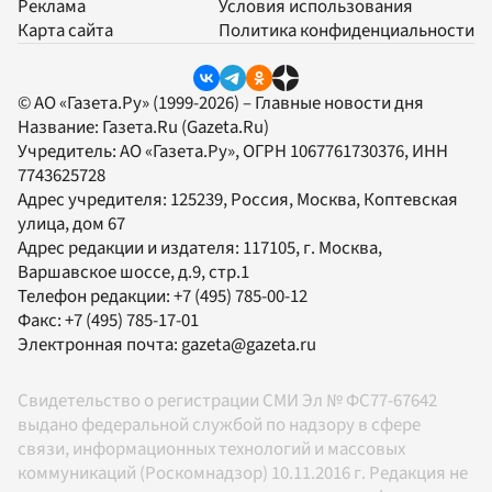
Реклама
Условия использования
Карта сайта
Политика конфиденциальности
© АО «Газета.Ру» (1999-2026) – Главные новости дня
Название:
Газета.Ru
(Gazeta.Ru)
Учредитель:
АО «Газета.Ру»
, ОГРН 1067761730376, ИНН
7743625728
Адрес учредителя: 125239, Россия, Москва, Коптевская
улица, дом 67
Адрес редакции и издателя:
117105
, г.
Москва
,
Варшавское шоссе, д.9, стр.1
Телефон редакции:
+7 (495) 785-00-12
Факс:
+7 (495) 785-17-01
Электронная почта:
gazeta@gazeta.ru
Свидетельство о регистрации СМИ Эл № ФС77-67642
выдано федеральной службой по надзору в сфере
связи, информационных технологий и массовых
коммуникаций (Роскомнадзор) 10.11.2016 г. Редакция не