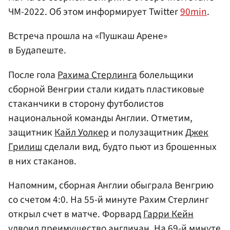
ЧМ-2022. Об этом информирует Twitter
90min
.
Встреча прошла на «Пушкаш Арене»
в Будапеште.
После гола
Рахима Стерлинга
болельщики
сборной Венгрии стали кидать пластиковые
стаканчики в сторону футболистов
национальной команды Англии. Отметим,
защитник
Кайл Уолкер
и полузащитник
Джек
Грилиш
сделали вид, будто пьют из брошенных
в них стаканов.
Напомним, сборная Англии обыграла Венгрию
со счетом 4:0. На 55-й минуте Рахим Стерлинг
открыл счет в матче. Форвард
Гарри Кейн
удвоил преимущество англичан. На 69-й минуте