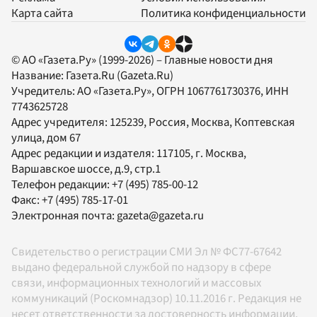
Карта сайта
Политика конфиденциальности
© АО «Газета.Ру» (1999-2026) – Главные новости дня
Название:
Газета.Ru
(Gazeta.Ru)
Учредитель:
АО «Газета.Ру»
, ОГРН 1067761730376, ИНН
7743625728
Адрес учредителя: 125239, Россия, Москва, Коптевская
улица, дом 67
Адрес редакции и издателя:
117105
, г.
Москва
,
Варшавское шоссе, д.9, стр.1
Телефон редакции:
+7 (495) 785-00-12
Факс:
+7 (495) 785-17-01
Электронная почта:
gazeta@gazeta.ru
Свидетельство о регистрации СМИ Эл № ФС77-67642
выдано федеральной службой по надзору в сфере
связи, информационных технологий и массовых
коммуникаций (Роскомнадзор) 10.11.2016 г. Редакция не
несет ответственности за достоверность информации,