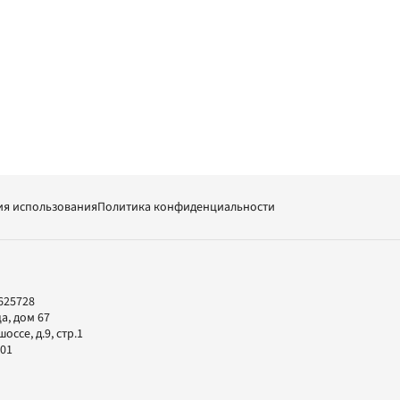
ия использования
Политика конфиденциальности
625728
а, дом 67
ссе, д.9, стр.1
-01