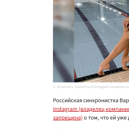
@varechka_subbotina21/Instagram (владелец к
Российская синхронистка Вар
Instagram (владелец компани
запрещена)
о том, что ей уже