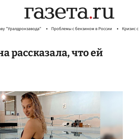
аву "Уралдронзавода"
Проблемы с бензином в России
Кризис с
а рассказала, что ей