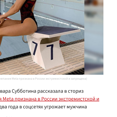
омпания Meta признана в России экстремистской и запрещена)
вара Субботина рассказала в сториз
я Meta признана в России экстремистской и
 два года в соцсетях угрожает мужчина