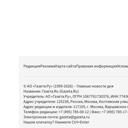
Редакция
Реклама
Карта сайта
Правовая информация
Услов
© АО «Газета.Ру» (1999-2026) – Главные новости дня
Название:
Газета.Ru
(Gazeta.Ru)
Учредитель:
АО «Газета.Ру»
, ОГРН 1067761730376, ИНН 7743
Адрес учредителя: 125239, Россия, Москва, Коптевская улиц
Адрес редакции и издателя:
117105
, г.
Москва
,
Варшавское шо
Телефон редакции:
+7 (495) 785-00-12
| Факс:
+7 (495) 785-17
Электронная почта:
gazeta@gazeta.ru
Нашли опечатку? Нажмите Ctrl+Enter