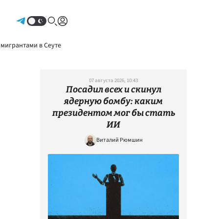
Авторизоваться
 мигрантами в Сеуте
07 августа 2026, 10:43
Посадил всех и скинул
ядерную бомбу: каким
президентом мог бы стать
ИИ
Виталий Рюмшин