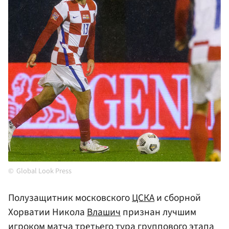
Global Look Press
Полузащитник московского
ЦСКА
и сборной
Хорватии Никола
Влашич
признан лучшим
игроком матча третьего тура группового этапа