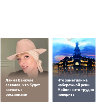
Лайма Вайкуле
Что заметили на
Р
заявила, что будет
набережной реки
н
воевать с
Мойки: в это трудно
п
россиянами
поверить
К