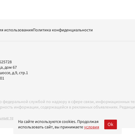
ия использования
Политика конфиденциальности
625728
а, дом 67
ссе, д.9, стр.1
-01
но федеральной службой по надзору в сфере связи, информационных т
товерность информации, содержащейся в рекламных объявлениях. Редак
ные технологии в соответствии с Правилами
На сайте используются cookies. Продолжая
Ok
использовать сайт, вы принимаете
условия