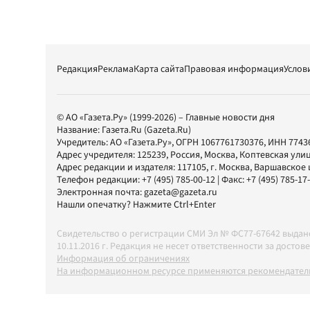
Редакция
Реклама
Карта сайта
Правовая информация
Услов
© АО «Газета.Ру» (1999-2026) – Главные новости дня
Название:
Газета.Ru
(Gazeta.Ru)
Учредитель:
АО «Газета.Ру»
, ОГРН 1067761730376, ИНН 7743
Адрес учредителя: 125239, Россия, Москва, Коптевская улиц
Адрес редакции и издателя:
117105
, г.
Москва
,
Варшавское шо
Телефон редакции:
+7 (495) 785-00-12
| Факс:
+7 (495) 785-17
Электронная почта:
gazeta@gazeta.ru
Нашли опечатку? Нажмите Ctrl+Enter
Свидетельство о регистрации СМИ Эл № ФС77-67642 выда
10.11.2016 г. Редакция не несет ответственности за дос
Информация об ограничениях
На информационном ресурсе применяются рекомендатель