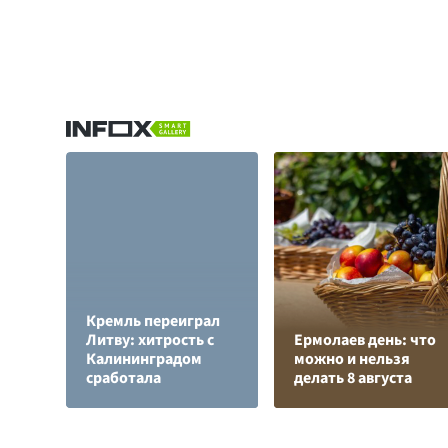
Кремль переиграл
Литву: хитрость с
Ермолаев день: что
Калининградом
можно и нельзя
сработала
делать 8 августа