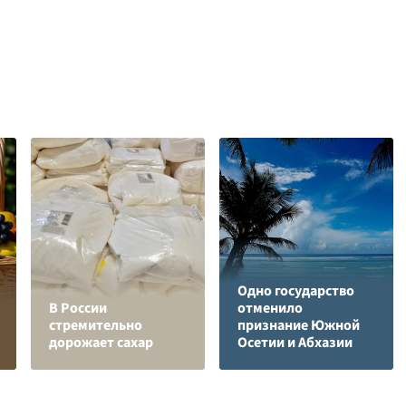
Одно государство
В России
отменило
стремительно
признание Южной
дорожает сахар
Осетии и Абхазии