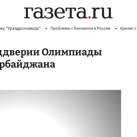
аву "Уралдронзавода"
Проблемы с бензином в России
Кризис с
еддверии Олимпиады
ербайджана