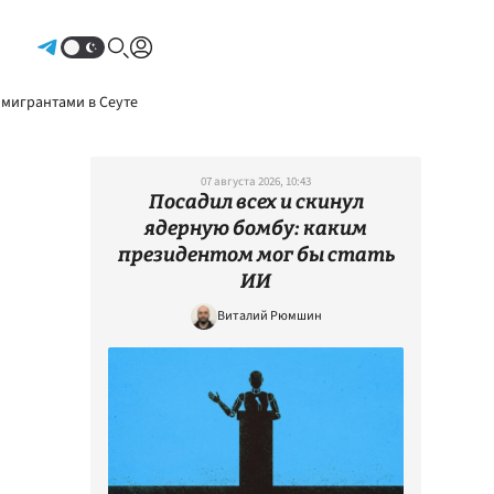
Авторизоваться
 мигрантами в Сеуте
07 августа 2026, 10:43
Посадил всех и скинул
ядерную бомбу: каким
президентом мог бы стать
ИИ
Виталий Рюмшин