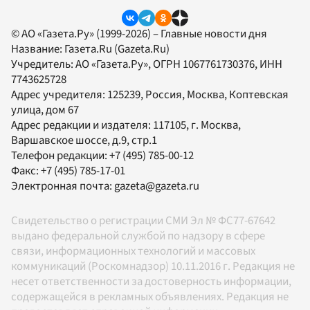
© АО «Газета.Ру» (1999-2026) – Главные новости дня
Название:
Газета.Ru
(Gazeta.Ru)
Учредитель:
АО «Газета.Ру»
, ОГРН 1067761730376, ИНН
7743625728
Адрес учредителя: 125239, Россия, Москва, Коптевская
улица, дом 67
Адрес редакции и издателя:
117105
, г.
Москва
,
Варшавское шоссе, д.9, стр.1
Телефон редакции:
+7 (495) 785-00-12
Факс:
+7 (495) 785-17-01
Электронная почта:
gazeta@gazeta.ru
Свидетельство о регистрации СМИ Эл № ФС77-67642
выдано федеральной службой по надзору в сфере
связи, информационных технологий и массовых
коммуникаций (Роскомнадзор) 10.11.2016 г. Редакция не
несет ответственности за достоверность информации,
содержащейся в рекламных объявлениях. Редакция не