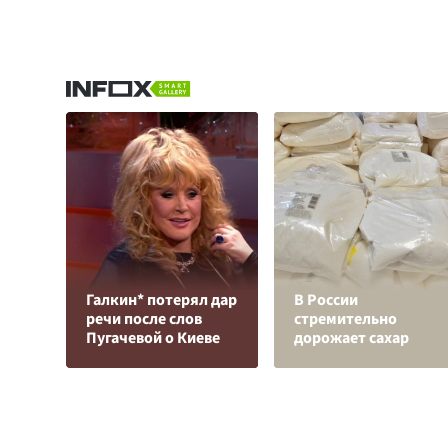
Галкин* потерял дар
В России
речи после слов
стремительно
Пугачевой о Киеве
дорожает сахар