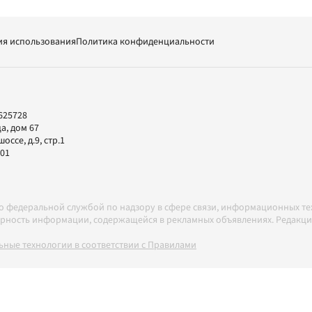
ия использования
Политика конфиденциальности
625728
а, дом 67
ссе, д.9, стр.1
-01
но федеральной службой по надзору в сфере связи, информационных т
товерность информации, содержащейся в рекламных объявлениях. Редак
ные технологии в соответствии с Правилами