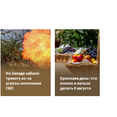
На Западе забили
Л
тревогу из-за
Ермолаев день: что
з
угрозы окончания
можно и нельзя
в
СВО
делать 8 августа
р