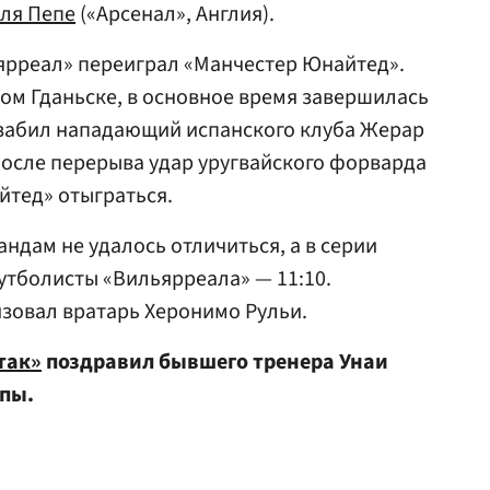
ля Пепе
(«Арсенал», Англия).
ярреал» переиграл «Манчестер Юнайтед».
ом Гданьске, в основное время завершилась
те забил нападающий испанского клуба Жерар
после перерыва удар уругвайского форварда
йтед» отыграться.
ндам не удалось отличиться, а в серии
утболисты «Вильярреала» — 11:10.
зовал вратарь Херонимо Рульи.
так»
поздравил бывшего тренера Унаи
опы.