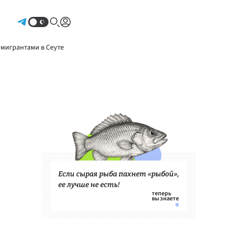
Авторизоваться
 мигрантами в Сеуте
Если сырая рыба пахнет «рыбой»,
ее лучше не есть!