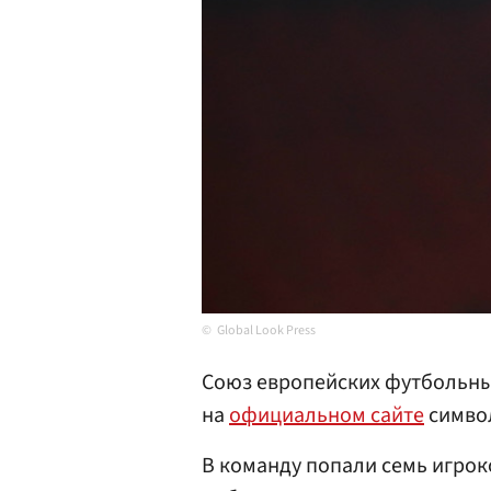
Global Look Press
Союз европейских футбольны
на
официальном сайте
символ
В команду попали семь игрок