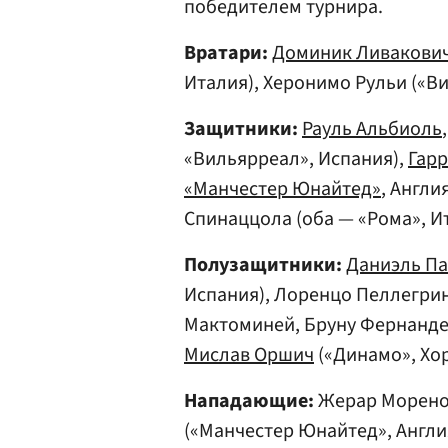
победителем турнира.
Вратари:
Доминик Ливакови
Италия), Херонимо Рульи («В
Защитники:
Рауль Альбиоль
«Вильярреал», Испания),
Гарр
«Манчестер Юнайтед»
, Англи
Спинаццола (оба — «Рома», И
Полузащитники:
Даниэль П
Испания), Лоренцо Пеллегрин
Мактоминей, Бруну Фернандеш
Мислав Оршич
(«Динамо», Хо
Нападающие:
Жерар Морено 
(«Манчестер Юнайтед», Англи