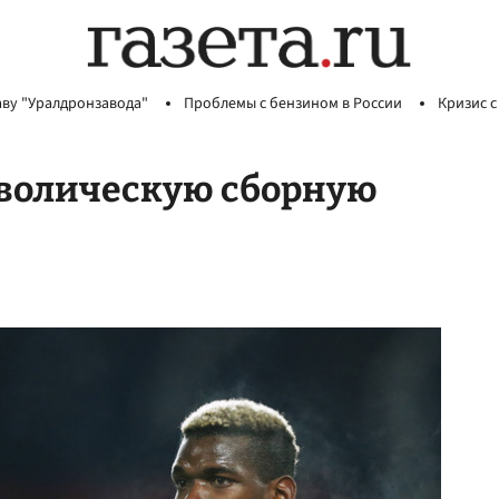
аву "Уралдронзавода"
Проблемы с бензином в России
Кризис с
волическую сборную