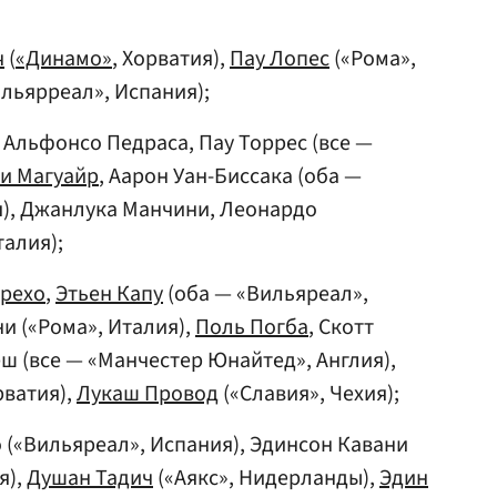
ч
(
«Динамо»
, Хорватия),
Пау Лопес
(«Рома»,
ильярреал», Испания);
, Альфонсо Педраса, Пау Торрес (все —
и Магуайр
, Аарон Уан-Биссака (оба —
я), Джанлука Манчини, Леонардо
талия);
арехо
,
Этьен Капу
(оба — «Вильяреал»,
и («Рома», Италия),
Поль Погба
, Скотт
 (все — «Манчестер Юнайтед», Англия),
рватия),
Лукаш Провод
(«Славия», Чехия);
(«Вильяреал», Испания), Эдинсон Кавани
я),
Душан Тадич
(«Аякс», Нидерланды),
Эдин