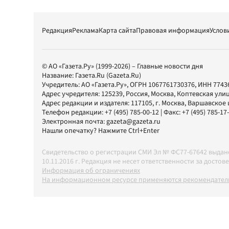
Редакция
Реклама
Карта сайта
Правовая информация
Услов
© АО «Газета.Ру» (1999-2026) – Главные новости дня
Название:
Газета.Ru
(Gazeta.Ru)
Учредитель:
АО «Газета.Ру»
, ОГРН 1067761730376, ИНН 7743
Адрес учредителя: 125239, Россия, Москва, Коптевская улиц
Адрес редакции и издателя:
117105
, г.
Москва
,
Варшавское шо
Телефон редакции:
+7 (495) 785-00-12
| Факс:
+7 (495) 785-17
Электронная почта:
gazeta@gazeta.ru
Нашли опечатку? Нажмите Ctrl+Enter
Свидетельство о регистрации СМИ Эл № ФС77-67642 выда
10.11.2016 г. Редакция не несет ответственности за дос
Информация об ограничениях
На информационном ресурсе применяются рекомендатель