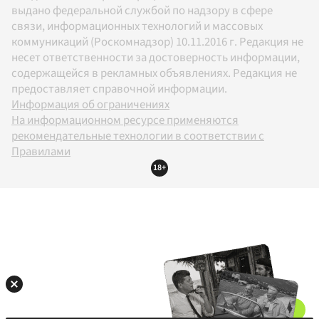
выдано федеральной службой по надзору в сфере
связи, информационных технологий и массовых
коммуникаций (Роскомнадзор) 10.11.2016 г. Редакция не
несет ответственности за достоверность информации,
содержащейся в рекламных объявлениях. Редакция не
предоставляет справочной информации.
Информация об ограничениях
На информационном ресурсе применяются
рекомендательные технологии в соответствии с
Правилами
18+