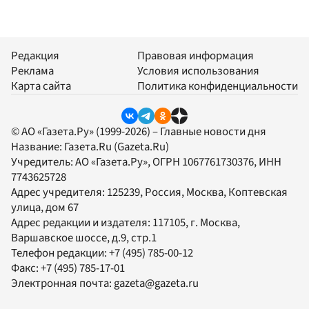
Редакция
Правовая информация
Реклама
Условия использования
Карта сайта
Политика конфиденциальности
© АО «Газета.Ру» (1999-2026) – Главные новости дня
Название:
Газета.Ru
(Gazeta.Ru)
Учредитель:
АО «Газета.Ру»
, ОГРН 1067761730376, ИНН
7743625728
Адрес учредителя: 125239, Россия, Москва, Коптевская
улица, дом 67
Адрес редакции и издателя:
117105
, г.
Москва
,
Варшавское шоссе, д.9, стр.1
Телефон редакции:
+7 (495) 785-00-12
Факс:
+7 (495) 785-17-01
Электронная почта:
gazeta@gazeta.ru