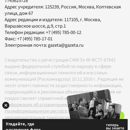
7743625728
Адрес учредителя: 125239, Россия, Москва, Коптевская
улица, дом 67
Адрес редакции и издателя:
117105
, г.
Москва
,
Варшавское шоссе, д.9, стр.1
Телефон редакции:
+7 (495) 785-00-12
Факс:
+7 (495) 785-17-01
Электронная почта:
gazeta@gazeta.ru
Свидетельство о регистрации СМИ Эл № ФС77-67642
выдано федеральной службой по надзору в сфере
связи, информационных технологий и массовых
коммуникаций (Роскомнадзор) 10.11.2016 г. Редакция не
несет ответственности за достоверность информации,
содержащейся в рекламных объявлениях. Редакция не
предоставляет справочной информации.
Информация об ограничениях
На информационном ресурсе применяются
рекомендательные технологии в соответствии с
Правилами
Угадайте, где
настоящее фото