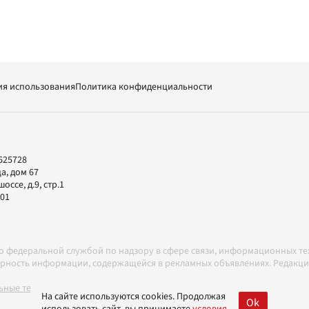
ия использования
Политика конфиденциальности
625728
а, дом 67
ссе, д.9, стр.1
-01
но федеральной службой по надзору в сфере связи, информационных т
товерность информации, содержащейся в рекламных объявлениях. Редак
ные технологии в соответствии с Правилами
На сайте используются cookies. Продолжая
Ok