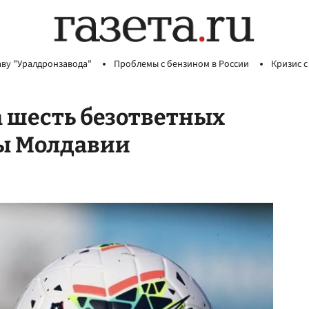
аву "Уралдронзавода"
Проблемы с бензином в России
Кризис с
 шесть безответных
ды Молдавии