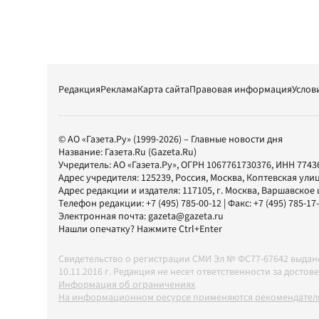
Редакция
Реклама
Карта сайта
Правовая информация
Услов
© АО «Газета.Ру» (1999-2026) – Главные новости дня
Название:
Газета.Ru
(Gazeta.Ru)
Учредитель:
АО «Газета.Ру»
, ОГРН 1067761730376, ИНН 7743
Адрес учредителя: 125239, Россия, Москва, Коптевская улиц
Адрес редакции и издателя:
117105
, г.
Москва
,
Варшавское шо
Телефон редакции:
+7 (495) 785-00-12
| Факс:
+7 (495) 785-17
Электронная почта:
gazeta@gazeta.ru
Нашли опечатку? Нажмите Ctrl+Enter
Свидетельство о регистрации СМИ Эл № ФС77-67642 выда
10.11.2016 г. Редакция не несет ответственности за дос
Информация об ограничениях
На информационном ресурсе применяются рекомендатель