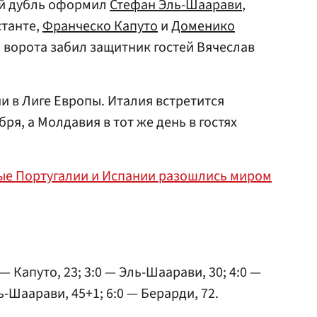
ей дубль оформил
Стефан Эль-Шаарави
,
станте,
Франческо Капуто
и
Доменико
и ворота забил защитник гостей Вячеслав
и в Лиге Европы. Италия встретится
ря, а Молдавия в тот же день в гостях
ые Португалии и Испании разошлись миром
 — Капуто, 23; 3:0 — Эль-Шаарави, 30; 4:0 —
ль-Шаарави, 45+1; 6:0 — Берарди, 72.