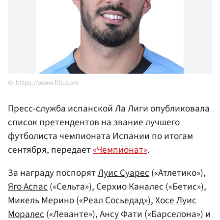
https://www.fifa.com
Пресс-служба испанской Ла Лиги опубликовала
список претендентов на звание лучшего
футболиста чемпионата Испании по итогам
сентября, передает
«Чемпионат»
.
За награду поспорят
Луис Суарес
(«Атлетико»),
Яго Аспас
(«Сельта»), Серхио Каналес («Бетис»),
Микель Мерино («Реал Сосьедад»),
Хосе Луис
Моралес
(«Леванте»), Ансу Фати («Барселона») и