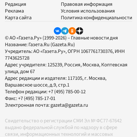
Редакция
Правовая информация
Реклама
Условия использования
Карта сайта
Политика конфиденциальности
© АО «Газета.Ру» (1999-2026) – Главные новости дня
Название:
Газета.Ru
(Gazeta.Ru)
Учредитель:
АО «Газета.Ру»
, ОГРН 1067761730376, ИНН
7743625728
Адрес учредителя: 125239, Россия, Москва, Коптевская
улица, дом 67
Адрес редакции и издателя:
117105
, г.
Москва
,
Варшавское шоссе, д.9, стр.1
Телефон редакции:
+7 (495) 785-00-12
Факс:
+7 (495) 785-17-01
Электронная почта:
gazeta@gazeta.ru
Свидетельство о регистрации СМИ Эл № ФС77-67642
выдано федеральной службой по надзору в сфере
связи, информационных технологий и массовых