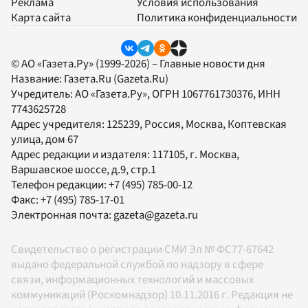
Реклама
Условия использования
Карта сайта
Политика конфиденциальности
© АО «Газета.Ру» (1999-2026) – Главные новости дня
Название:
Газета.Ru
(Gazeta.Ru)
Учредитель:
АО «Газета.Ру»
, ОГРН 1067761730376, ИНН
7743625728
Адрес учредителя: 125239, Россия, Москва, Коптевская
улица, дом 67
Адрес редакции и издателя:
117105
, г.
Москва
,
Варшавское шоссе, д.9, стр.1
Телефон редакции:
+7 (495) 785-00-12
Факс:
+7 (495) 785-17-01
Электронная почта:
gazeta@gazeta.ru
Свидетельство о регистрации СМИ Эл № ФС77-67642
выдано федеральной службой по надзору в сфере
связи, информационных технологий и массовых
коммуникаций (Роскомнадзор) 10.11.2016 г. Редакция не