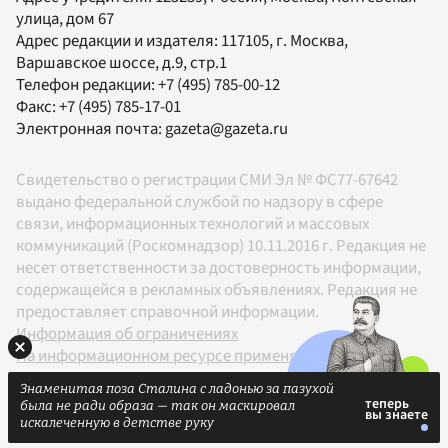
улица, дом 67
Адрес редакции и издателя:
117105
, г.
Москва
,
Варшавское шоссе, д.9, стр.1
Телефон редакции:
+7 (495) 785-00-12
Факс:
+7 (495) 785-17-01
Электронная почта:
gazeta@gazeta.ru
Свидетельство о регистрации СМИ Эл № ФС77-67642
выдано федеральной службой по надзору в сфере
связи, информационных технологий и массовых
коммуникаций (Роскомнадзор) 10.11.2016 г. Редакция не
несет ответственности за достоверность информации,
содержащейся в рекламных объявлениях. Редакция не
предоставляет справочной информации.
Информация об ограничениях
На информационном ресурсе применяются
рекомендательные технологии в соответствии с
Знаменитая поза Сталина с ладонью за пазухой
Правилами
была не ради образа — так он маскировал
18+
искалеченную в детстве руку