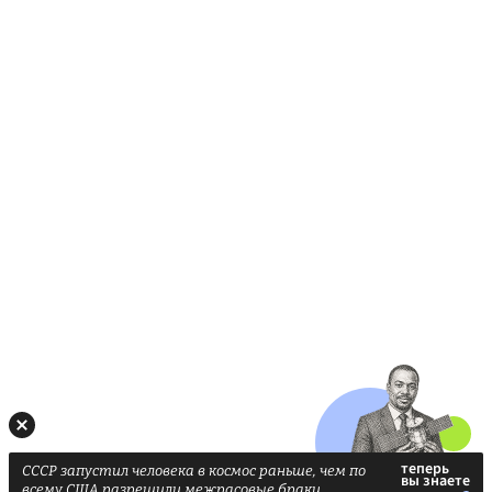
СССР запустил человека в космос раньше, чем по
всему США разрешили межрасовые браки