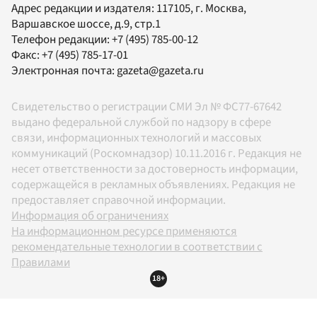
Адрес редакции и издателя:
117105
, г.
Москва
,
Варшавское шоссе, д.9, стр.1
Телефон редакции:
+7 (495) 785-00-12
Факс:
+7 (495) 785-17-01
Электронная почта:
gazeta@gazeta.ru
Свидетельство о регистрации СМИ Эл № ФС77-67642
выдано федеральной службой по надзору в сфере
связи, информационных технологий и массовых
коммуникаций (Роскомнадзор) 10.11.2016 г. Редакция не
несет ответственности за достоверность информации,
содержащейся в рекламных объявлениях. Редакция не
предоставляет справочной информации.
Информация об ограничениях
На информационном ресурсе применяются
рекомендательные технологии в соответствии с
Правилами
18+