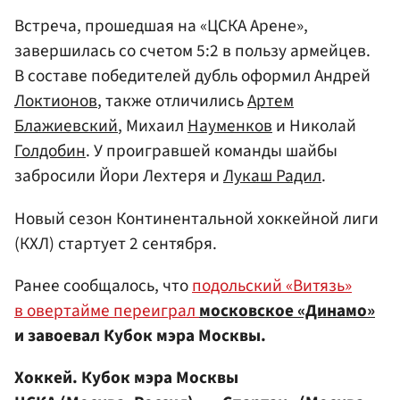
Встреча, прошедшая на «ЦСКА Арене»,
завершилась со счетом 5:2 в пользу армейцев.
В составе победителей дубль оформил Андрей
Локтионов
, также отличились
Артем
Блажиевский
, Михаил
Науменков
и Николай
Голдобин
. У проигравшей команды шайбы
забросили Йори Лехтеря и
Лукаш Радил
.
Новый сезон Континентальной хоккейной лиги
(КХЛ) стартует 2 сентября.
Ранее сообщалось, что
подольский «Витязь»
в овертайме переиграл
московское «Динамо»
и завоевал Кубок мэра Москвы.
Хоккей. Кубок мэра Москвы