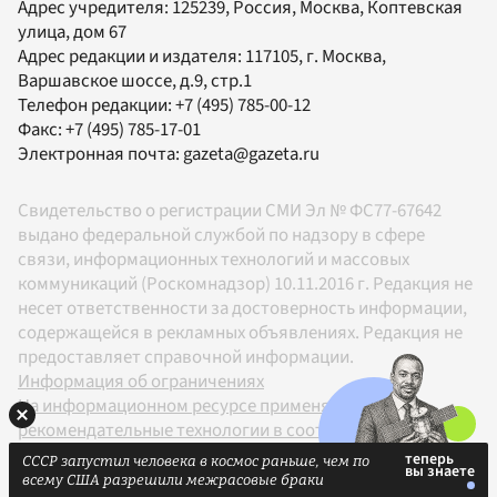
Адрес учредителя: 125239, Россия, Москва, Коптевская
улица, дом 67
Адрес редакции и издателя:
117105
, г.
Москва
,
Варшавское шоссе, д.9, стр.1
Телефон редакции:
+7 (495) 785-00-12
Факс:
+7 (495) 785-17-01
Электронная почта:
gazeta@gazeta.ru
Свидетельство о регистрации СМИ Эл № ФС77-67642
выдано федеральной службой по надзору в сфере
связи, информационных технологий и массовых
коммуникаций (Роскомнадзор) 10.11.2016 г. Редакция не
несет ответственности за достоверность информации,
содержащейся в рекламных объявлениях. Редакция не
предоставляет справочной информации.
Информация об ограничениях
На информационном ресурсе применяются
рекомендательные технологии в соответствии с
Правилами
СССР запустил человека в космос раньше, чем по
18+
всему США разрешили межрасовые браки