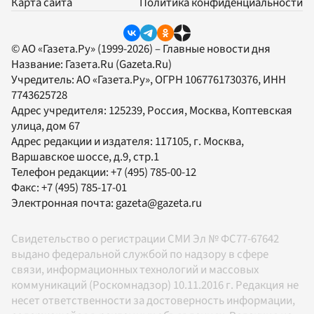
Карта сайта
Политика конфиденциальности
© АО «Газета.Ру» (1999-2026) – Главные новости дня
Название:
Газета.Ru
(Gazeta.Ru)
Учредитель:
АО «Газета.Ру»
, ОГРН 1067761730376, ИНН
7743625728
Адрес учредителя: 125239, Россия, Москва, Коптевская
улица, дом 67
Адрес редакции и издателя:
117105
, г.
Москва
,
Варшавское шоссе, д.9, стр.1
Телефон редакции:
+7 (495) 785-00-12
Факс:
+7 (495) 785-17-01
Электронная почта:
gazeta@gazeta.ru
Свидетельство о регистрации СМИ Эл № ФС77-67642
выдано федеральной службой по надзору в сфере
связи, информационных технологий и массовых
коммуникаций (Роскомнадзор) 10.11.2016 г. Редакция не
несет ответственности за достоверность информации,