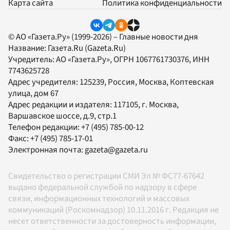
Карта сайта
Политика конфиденциальности
© АО «Газета.Ру» (1999-2026) – Главные новости дня
Название:
Газета.Ru
(Gazeta.Ru)
Учредитель:
АО «Газета.Ру»
, ОГРН 1067761730376, ИНН
7743625728
Адрес учредителя: 125239, Россия, Москва, Коптевская
улица, дом 67
Адрес редакции и издателя:
117105
, г.
Москва
,
Варшавское шоссе, д.9, стр.1
Телефон редакции:
+7 (495) 785-00-12
Факс:
+7 (495) 785-17-01
Электронная почта:
gazeta@gazeta.ru
Свидетельство о регистрации СМИ Эл № ФС77-67642
выдано федеральной службой по надзору в сфере
связи, информационных технологий и массовых
коммуникаций (Роскомнадзор) 10.11.2016 г. Редакция не
несет ответственности за достоверность информации,