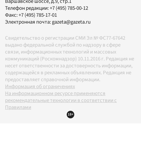
Варшавское шоссе, д.9, стр.1
Телефон редакции:
+7 (495) 785-00-12
Факс:
+7 (495) 785-17-01
Электронная почта:
gazeta@gazeta.ru
Свидетельство о регистрации СМИ Эл № ФС77-67642
выдано федеральной службой по надзору в сфере
связи, информационных технологий и массовых
коммуникаций (Роскомнадзор) 10.11.2016 г. Редакция не
несет ответственности за достоверность информации,
содержащейся в рекламных объявлениях. Редакция не
предоставляет справочной информации.
Информация об ограничениях
На информационном ресурсе применяются
рекомендательные технологии в соответствии с
Правилами
18+