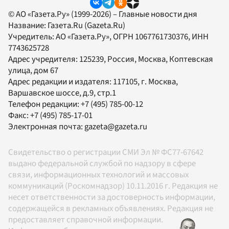
© АО «Газета.Ру» (1999-2026) – Главные новости дня
Название:
Газета.Ru
(Gazeta.Ru)
Учредитель:
АО «Газета.Ру»
, ОГРН 1067761730376, ИНН
7743625728
Адрес учредителя: 125239, Россия, Москва, Коптевская
улица, дом 67
Адрес редакции и издателя:
117105
, г.
Москва
,
Варшавское шоссе, д.9, стр.1
Телефон редакции:
+7 (495) 785-00-12
Факс:
+7 (495) 785-17-01
Электронная почта:
gazeta@gazeta.ru
Свидетельство о регистрации СМИ Эл № ФС77-67642
выдано федеральной службой по надзору в сфере
связи, информационных технологий и массовых
коммуникаций (Роскомнадзор) 10.11.2016 г. Редакция не
несет ответственности за достоверность информации,
содержащейся в рекламных объявлениях. Редакция не
предоставляет справочной информации.