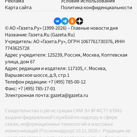
Реклама
Условия использования
Карта сайта
Политика конфиденциальности
© АО «Газета.Ру» (1999-2026) – Главные новости дня
Название:
Газета.Ru
(Gazeta.Ru)
Учредитель:
АО «Газета.Ру»
, ОГРН 1067761730376, ИНН
7743625728
Адрес учредителя: 125239, Россия, Москва, Коптевская
улица, дом 67
Адрес редакции и издателя:
117105
, г.
Москва
,
Варшавское шоссе, д.9, стр.1
Телефон редакции:
+7 (495) 785-00-12
Факс:
+7 (495) 785-17-01
Электронная почта:
gazeta@gazeta.ru
Свидетельство о регистрации СМИ Эл № ФС77-67642
выдано федеральной службой по надзору в сфере
связи, информационных технологий и массовых
коммуникаций (Роскомнадзор) 10.11.2016 г. Редакция не