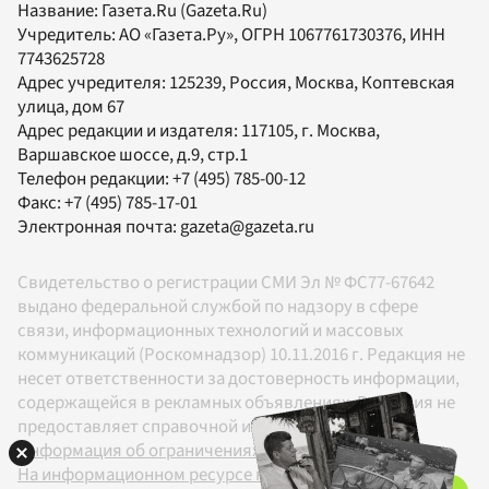
Название:
Газета.Ru
(Gazeta.Ru)
Учредитель:
АО «Газета.Ру»
, ОГРН 1067761730376, ИНН
7743625728
Адрес учредителя: 125239, Россия, Москва, Коптевская
улица, дом 67
Адрес редакции и издателя:
117105
, г.
Москва
,
Варшавское шоссе, д.9, стр.1
Телефон редакции:
+7 (495) 785-00-12
Факс:
+7 (495) 785-17-01
Электронная почта:
gazeta@gazeta.ru
Свидетельство о регистрации СМИ Эл № ФС77-67642
выдано федеральной службой по надзору в сфере
связи, информационных технологий и массовых
коммуникаций (Роскомнадзор) 10.11.2016 г. Редакция не
несет ответственности за достоверность информации,
содержащейся в рекламных объявлениях. Редакция не
предоставляет справочной информации.
Информация об ограничениях
На информационном ресурсе применяются