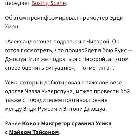
передает
Boxing Scene
.
Об этом проинформировал промоутер
Эдди
Хирн
.
«Александр хочет подраться с Чисорой. Он
готов посмотреть, что произойдет в бою Руис —
Джошуа. Или же подраться с Чисорой, а потом
снова оценить ситуацию», — отметил он.
Усик, который дебютировал в тяжелом весе,
одолев Чазза Уизерспуна, может провести бой
также с победителем противостояния
между
Энди Руисом
и
Энтони Джошуа
.
Ранее
Конор Макгрегор
сравнил
Усика
с
Майком Тайсоном
.