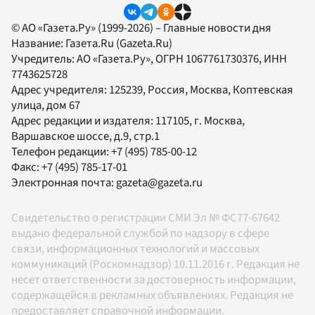
© АО «Газета.Ру» (1999-2026) – Главные новости дня
Название:
Газета.Ru
(Gazeta.Ru)
Учредитель:
АО «Газета.Ру»
, ОГРН 1067761730376, ИНН
7743625728
Адрес учредителя: 125239, Россия, Москва, Коптевская
улица, дом 67
Адрес редакции и издателя:
117105
, г.
Москва
,
Варшавское шоссе, д.9, стр.1
Телефон редакции:
+7 (495) 785-00-12
Факс:
+7 (495) 785-17-01
Электронная почта:
gazeta@gazeta.ru
Свидетельство о регистрации СМИ Эл № ФС77-67642
выдано федеральной службой по надзору в сфере
связи, информационных технологий и массовых
коммуникаций (Роскомнадзор) 10.11.2016 г. Редакция не
несет ответственности за достоверность информации,
содержащейся в рекламных объявлениях. Редакция не
предоставляет справочной информации.