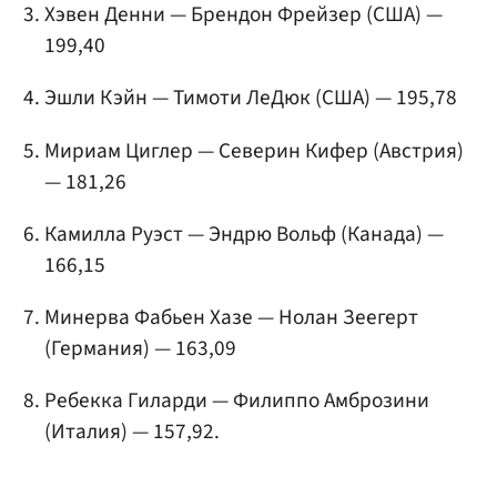
Хэвен Денни — Брендон Фрейзер (США) —
199,40
Эшли Кэйн — Тимоти ЛеДюк (США) — 195,78
Мириам Циглер
— Северин Кифер (Австрия)
— 181,26
Камилла Руэст — Эндрю Вольф (Канада) —
166,15
Минерва Фабьен Хазе — Нолан Зеегерт
(Германия) — 163,09
Ребекка Гиларди — Филиппо Амброзини
(Италия) — 157,92.