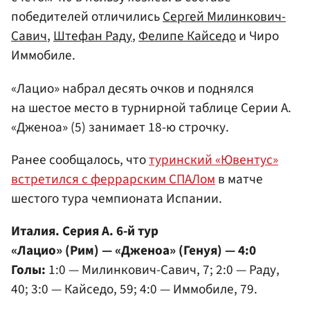
победителей отличились
Сергей Милинкович-
Савич
,
Штефан Раду
,
Фелипе Кайседо
и Чиро
Иммобиле.
«Лацио» набрал десять очков и поднялся
на шестое место в турнирной таблице Серии А.
«Дженоа» (5) занимает 18-ю строчку.
Ранее сообщалось, что
туринский «Ювентус»
встретился с феррарским СПАЛом
в матче
шестого тура чемпионата Испании.
Италия. Серия А. 6-й тур
«Лацио» (Рим) — «Дженоа» (Генуя) — 4:0
Голы:
1:0 — Милинкович-Савич, 7; 2:0 — Раду,
40; 3:0 — Кайседо, 59; 4:0 — Иммобиле, 79.