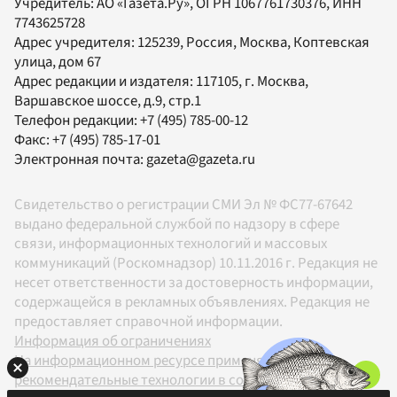
Учредитель:
АО «Газета.Ру»
, ОГРН 1067761730376, ИНН
7743625728
Адрес учредителя: 125239, Россия, Москва, Коптевская
улица, дом 67
Адрес редакции и издателя:
117105
, г.
Москва
,
Варшавское шоссе, д.9, стр.1
Телефон редакции:
+7 (495) 785-00-12
Факс:
+7 (495) 785-17-01
Электронная почта:
gazeta@gazeta.ru
Свидетельство о регистрации СМИ Эл № ФС77-67642
выдано федеральной службой по надзору в сфере
связи, информационных технологий и массовых
коммуникаций (Роскомнадзор) 10.11.2016 г. Редакция не
несет ответственности за достоверность информации,
содержащейся в рекламных объявлениях. Редакция не
предоставляет справочной информации.
Информация об ограничениях
На информационном ресурсе применяются
рекомендательные технологии в соответствии с