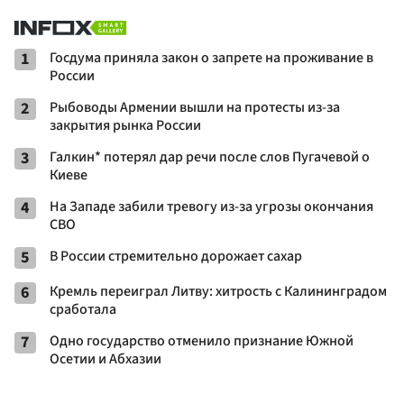
1
Госдума приняла закон о запрете на проживание в
России
2
Рыбоводы Армении вышли на протесты из-за
закрытия рынка России
3
Галкин* потерял дар речи после слов Пугачевой о
Киеве
4
На Западе забили тревогу из-за угрозы окончания
СВО
5
В России стремительно дорожает сахар
6
Кремль переиграл Литву: хитрость с Калининградом
сработала
7
Одно государство отменило признание Южной
Осетии и Абхазии