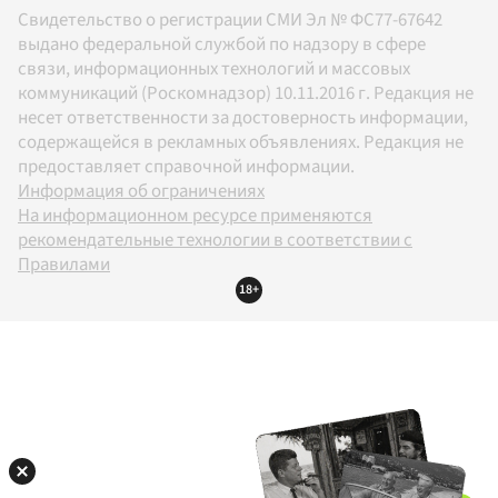
Свидетельство о регистрации СМИ Эл № ФС77-67642
выдано федеральной службой по надзору в сфере
связи, информационных технологий и массовых
коммуникаций (Роскомнадзор) 10.11.2016 г. Редакция не
несет ответственности за достоверность информации,
содержащейся в рекламных объявлениях. Редакция не
предоставляет справочной информации.
Информация об ограничениях
На информационном ресурсе применяются
рекомендательные технологии в соответствии с
Правилами
18+