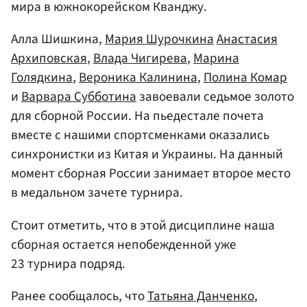
мира в южнокорейском Кванджу.
Алла Шишкина,
Мария Шурочкина
Анастасия
Архиповская
,
Влада Чигирева
,
Марина
Голядкина
,
Вероника Калинина
,
Полина Комар
и
Варвара Субботина
завоевали седьмое золото
для сборной России. На пьедестале почета
вместе с нашими спортсменками оказались
синхронистки из Китая и Украины. На данный
момент сборная России занимает второе место
в медальном зачете турнира.
Стоит отметить, что в этой дисциплине наша
сборная остается непобежденной уже
23 турнира подряд.
Ранее сообщалось, что
Татьяна Данченко
,