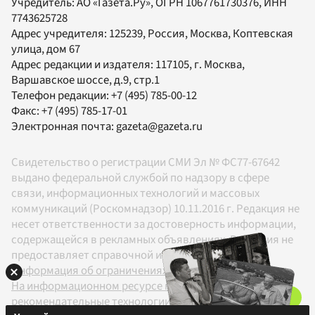
Учредитель:
АО «Газета.Ру»
, ОГРН 1067761730376, ИНН
7743625728
Адрес учредителя: 125239, Россия, Москва, Коптевская
улица, дом 67
Адрес редакции и издателя:
117105
, г.
Москва
,
Варшавское шоссе, д.9, стр.1
Телефон редакции:
+7 (495) 785-00-12
Факс:
+7 (495) 785-17-01
Электронная почта:
gazeta@gazeta.ru
Свидетельство о регистрации СМИ Эл № ФС77-67642
выдано федеральной службой по надзору в сфере
связи, информационных технологий и массовых
коммуникаций (Роскомнадзор) 10.11.2016 г. Редакция не
несет ответственности за достоверность информации,
содержащейся в рекламных объявлениях. Редакция не
предоставляет справочной информации.
Информация об ограничениях
На информационном ресурсе применяются
рекомендательные технологии в соответствии с