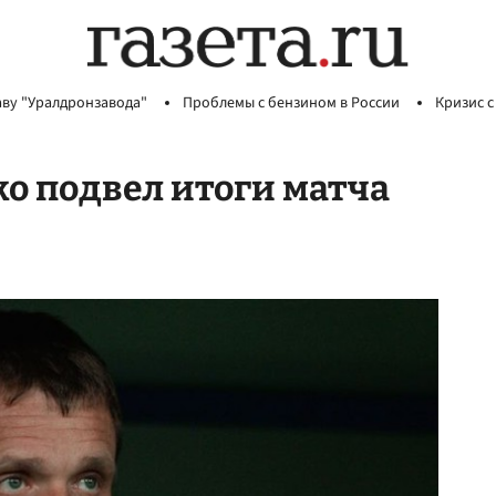
аву "Уралдронзавода"
Проблемы с бензином в России
Кризис с
о подвел итоги матча