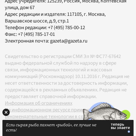
Адрес учредителя: 125239, Россия, Москва, Коптевская
улица, дом 67
Адрес редакции и издателя:
117105
, г.
Москва
,
Варшавское шоссе, д.9, стр.1
Телефон редакции:
+7 (495) 785-00-12
Факс:
+7 (495) 785-17-01
Электронная почта:
gazeta@gazeta.ru
Свидетельство о регистрации СМИ Эл № ФС77-67642
выдано федеральной службой по надзору в сфере
связи, информационных технологий и массовых
коммуникаций (Роскомнадзор) 10.11.2016 г. Редакция не
несет ответственности за достоверность информации,
содержащейся в рекламных объявлениях. Редакция не
предоставляет справочной информации.
Информация об ограничениях
На информационном ресурсе применяются
рекомендательные технологии в соответствии с
Правилами
Если сырая рыба пахнет «рыбой», ее лучше не
18+
есть!