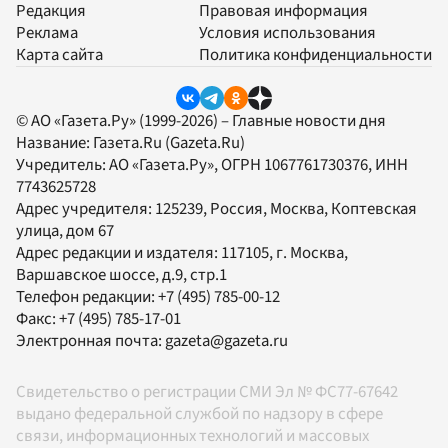
Редакция
Правовая информация
Реклама
Условия использования
Карта сайта
Политика конфиденциальности
© АО «Газета.Ру» (1999-2026) – Главные новости дня
Название:
Газета.Ru
(Gazeta.Ru)
Учредитель:
АО «Газета.Ру»
, ОГРН 1067761730376, ИНН
7743625728
Адрес учредителя: 125239, Россия, Москва, Коптевская
улица, дом 67
Адрес редакции и издателя:
117105
, г.
Москва
,
Варшавское шоссе, д.9, стр.1
Телефон редакции:
+7 (495) 785-00-12
Факс:
+7 (495) 785-17-01
Электронная почта:
gazeta@gazeta.ru
Свидетельство о регистрации СМИ Эл № ФС77-67642
выдано федеральной службой по надзору в сфере
связи, информационных технологий и массовых