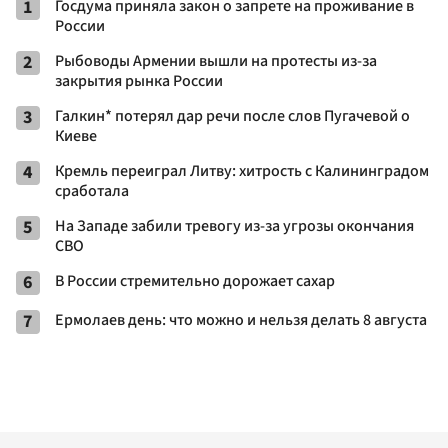
1
Госдума приняла закон о запрете на проживание в
России
2
Рыбоводы Армении вышли на протесты из-за
закрытия рынка России
3
Галкин* потерял дар речи после слов Пугачевой о
Киеве
4
Кремль переиграл Литву: хитрость с Калининградом
сработала
5
На Западе забили тревогу из-за угрозы окончания
СВО
6
В России стремительно дорожает сахар
7
Ермолаев день: что можно и нельзя делать 8 августа