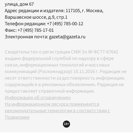
улица, дом 67
Адрес редакции и издателя:
117105
, г.
Москва
,
Варшавское шоссе, д.9, стр.1
Телефон редакции:
+7 (495) 785-00-12
Факс:
+7 (495) 785-17-01
Электронная почта:
gazeta@gazeta.ru
Свидетельство о регистрации СМИ Эл № ФС77-67642
выдано федеральной службой по надзору в сфере
связи, информационных технологий и массовых
коммуникаций (Роскомнадзор) 10.11.2016 г. Редакция не
несет ответственности за достоверность информации,
содержащейся в рекламных объявлениях. Редакция не
предоставляет справочной информации.
Информация об ограничениях
На информационном ресурсе применяются
рекомендательные технологии в соответствии с
Правилами
18+