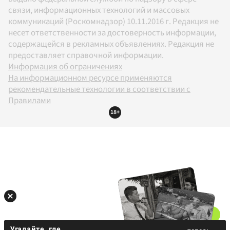
связи, информационных технологий и массовых
коммуникаций (Роскомнадзор) 10.11.2016 г. Редакция не
несет ответственности за достоверность информации,
содержащейся в рекламных объявлениях. Редакция не
предоставляет справочной информации.
Информация об ограничениях
На информационном ресурсе применяются
рекомендательные технологии в соответствии с
Правилами
18+
Угадайте, где