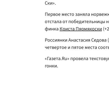
Ски».
Первое место заняла норвежка
отстала от победительницы на
финка
Криста Пярмякоски
(+2
Россиянки Анастасия Седова (
четвертое и пятое места соот
«Газета.Ru» провела текстов
гонки.