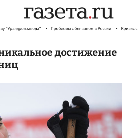
аву "Уралдронзавода"
Проблемы с бензином в России
Кризис с
уникальное достижение
жниц