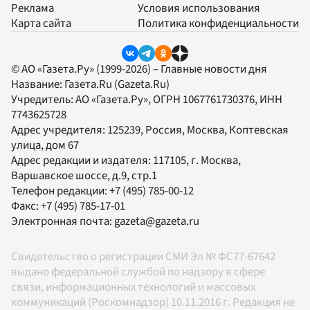
Реклама
Условия использования
Карта сайта
Политика конфиденциальности
© АО «Газета.Ру» (1999-2026) – Главные новости дня
Название:
Газета.Ru
(Gazeta.Ru)
Учредитель:
АО «Газета.Ру»
, ОГРН 1067761730376, ИНН
7743625728
Адрес учредителя: 125239, Россия, Москва, Коптевская
улица, дом 67
Адрес редакции и издателя:
117105
, г.
Москва
,
Варшавское шоссе, д.9, стр.1
Телефон редакции:
+7 (495) 785-00-12
Факс:
+7 (495) 785-17-01
Электронная почта:
gazeta@gazeta.ru
Свидетельство о регистрации СМИ Эл № ФС77-67642
выдано федеральной службой по надзору в сфере
связи, информационных технологий и массовых
коммуникаций (Роскомнадзор) 10.11.2016 г. Редакция не