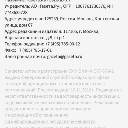
Название:
Газета.Ru
(Gazeta.Ru)
Учредитель:
АО «Газета.Ру»
, ОГРН 1067761730376, ИНН
7743625728
Адрес учредителя: 125239, Россия, Москва, Коптевская
улица, дом 67
Адрес редакции и издателя:
117105
, г.
Москва
,
Варшавское шоссе, д.9, стр.1
Телефон редакции:
+7 (495) 785-00-12
Факс:
+7 (495) 785-17-01
Электронная почта:
gazeta@gazeta.ru
Свидетельство о регистрации СМИ Эл № ФС77-67642
выдано федеральной службой по надзору в сфере
связи, информационных технологий и массовых
коммуникаций (Роскомнадзор) 10.11.2016 г. Редакция не
несет ответственности за достоверность информации,
содержащейся в рекламных объявлениях. Редакция не
предоставляет справочной информации.
Информация об ограничениях
На информационном ресурсе применяются
рекомендательные технологии в соответствии с