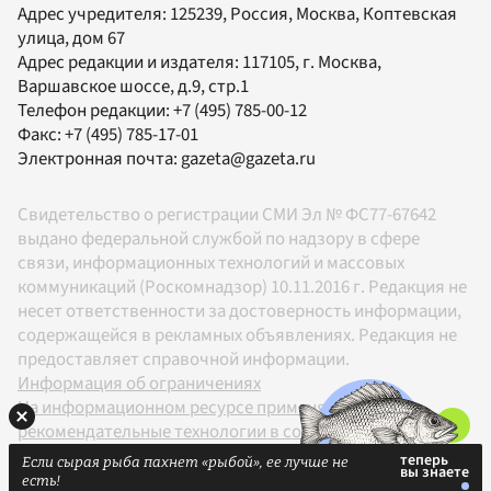
Адрес учредителя: 125239, Россия, Москва, Коптевская
улица, дом 67
Адрес редакции и издателя:
117105
, г.
Москва
,
Варшавское шоссе, д.9, стр.1
Телефон редакции:
+7 (495) 785-00-12
Факс:
+7 (495) 785-17-01
Электронная почта:
gazeta@gazeta.ru
Свидетельство о регистрации СМИ Эл № ФС77-67642
выдано федеральной службой по надзору в сфере
связи, информационных технологий и массовых
коммуникаций (Роскомнадзор) 10.11.2016 г. Редакция не
несет ответственности за достоверность информации,
содержащейся в рекламных объявлениях. Редакция не
предоставляет справочной информации.
Информация об ограничениях
На информационном ресурсе применяются
рекомендательные технологии в соответствии с
Правилами
Если сырая рыба пахнет «рыбой», ее лучше не
18+
есть!