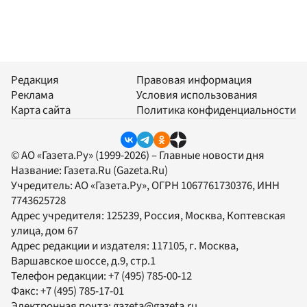
Редакция
Правовая информация
Реклама
Условия использования
Карта сайта
Политика конфиденциальности
© АО «Газета.Ру» (1999-2026) – Главные новости дня
Название:
Газета.Ru
(Gazeta.Ru)
Учредитель:
АО «Газета.Ру»
, ОГРН 1067761730376, ИНН
7743625728
Адрес учредителя: 125239, Россия, Москва, Коптевская
улица, дом 67
Адрес редакции и издателя:
117105
, г.
Москва
,
Варшавское шоссе, д.9, стр.1
Телефон редакции:
+7 (495) 785-00-12
Факс:
+7 (495) 785-17-01
Электронная почта:
gazeta@gazeta.ru