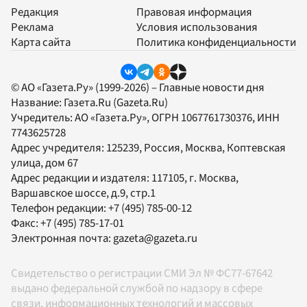
Редакция
Правовая информация
Реклама
Условия использования
Карта сайта
Политика конфиденциальности
© АО «Газета.Ру» (1999-2026) – Главные новости дня
Название:
Газета.Ru
(Gazeta.Ru)
Учредитель:
АО «Газета.Ру»
, ОГРН 1067761730376, ИНН
7743625728
Адрес учредителя: 125239, Россия, Москва, Коптевская
улица, дом 67
Адрес редакции и издателя:
117105
, г.
Москва
,
Варшавское шоссе, д.9, стр.1
Телефон редакции:
+7 (495) 785-00-12
Факс:
+7 (495) 785-17-01
Электронная почта:
gazeta@gazeta.ru
Свидетельство о регистрации СМИ Эл № ФС77-67642
выдано федеральной службой по надзору в сфере
связи, информационных технологий и массовых