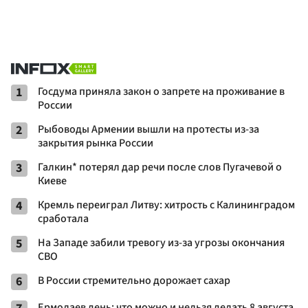
1
Госдума приняла закон о запрете на проживание в
России
2
Рыбоводы Армении вышли на протесты из-за
закрытия рынка России
3
Галкин* потерял дар речи после слов Пугачевой о
Киеве
4
Кремль переиграл Литву: хитрость с Калининградом
сработала
5
На Западе забили тревогу из-за угрозы окончания
СВО
6
В России стремительно дорожает сахар
Ермолаев день: что можно и нельзя делать 8 августа