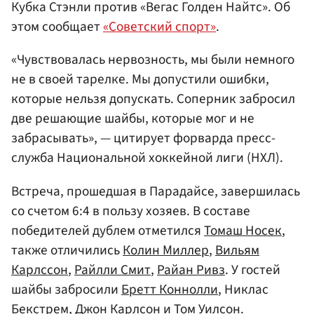
Кубка Стэнли против «Вегас Голден Найтс». Об
этом сообщает
«Советский спорт»
.
«Чувствовалась нервозность, мы были немного
не в своей тарелке. Мы допустили ошибки,
которые нельзя допускать. Соперник забросил
две решающие шайбы, которые мог и не
забрасывать», — цитирует форварда пресс-
служба Национальной хоккейной лиги (НХЛ).
Встреча, прошедшая в Парадайсе, завершилась
со счетом 6:4 в пользу хозяев. В составе
победителей дублем отметился
Томаш Носек
,
также отличились
Колин Миллер
,
Вильям
Карлссон
,
Райлли Смит
,
Райан Ривз
. У гостей
шайбы забросили
Бретт Коннолли
, Никлас
Бекстрем,
Джон Карлсон
и
Том Уилсон
.