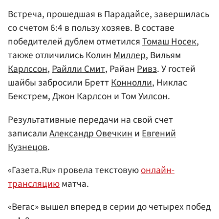
Встреча, прошедшая в Парадайсе, завершилась
со счетом 6:4 в пользу хозяев. В составе
победителей дублем отметился
Томаш Носек
,
также отличились Колин
Миллер
, Вильям
Карлссон
,
Райлли Смит
, Райан
Ривз
. У гостей
шайбы забросили Бретт
Коннолли
, Никлас
Бекстрем, Джон
Карлсон
и Том
Уилсон
.
Результативные передачи на свой счет
записали
Александр Овечкин
и
Евгений
Кузнецов
.
«Газета.Ru» провела текстовую
онлайн-
трансляцию
матча.
«Вегас» вышел вперед в серии до четырех побед