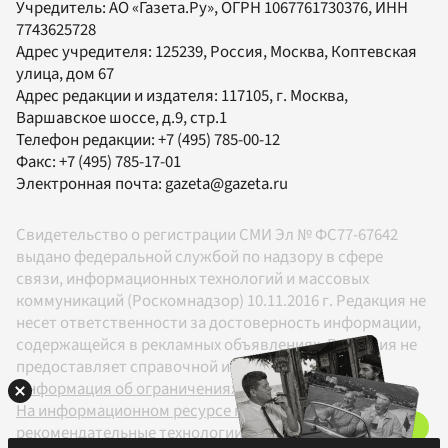
Учредитель:
АО «Газета.Ру»
, ОГРН 1067761730376, ИНН
7743625728
Адрес учредителя: 125239, Россия, Москва, Коптевская
улица, дом 67
Адрес редакции и издателя:
117105
, г.
Москва
,
Варшавское шоссе, д.9, стр.1
Телефон редакции:
+7 (495) 785-00-12
Факс:
+7 (495) 785-17-01
Электронная почта:
gazeta@gazeta.ru
Свидетельство о регистрации СМИ Эл № ФС77-67642
выдано федеральной службой по надзору в сфере
связи, информационных технологий и массовых
коммуникаций (Роскомнадзор) 10.11.2016 г. Редакция не
несет ответственности за достоверность информации,
содержащейся в рекламных объявлениях. Редакция не
предоставляет справочной информации.
Информация об ограничениях
На информационном ресурсе применяются
рекомендательные технологии в соответствии с