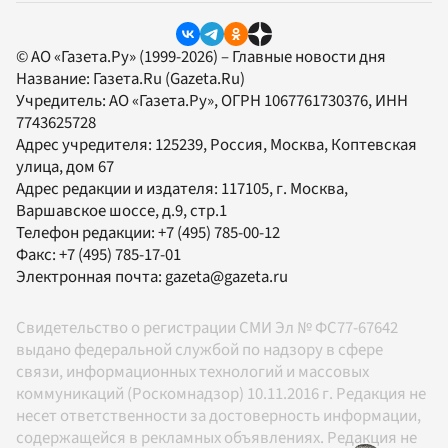
© АО «Газета.Ру» (1999-2026) – Главные новости дня
Название:
Газета.Ru
(Gazeta.Ru)
Учредитель:
АО «Газета.Ру»
, ОГРН 1067761730376, ИНН
7743625728
Адрес учредителя: 125239, Россия, Москва, Коптевская
улица, дом 67
Адрес редакции и издателя:
117105
, г.
Москва
,
Варшавское шоссе, д.9, стр.1
Телефон редакции:
+7 (495) 785-00-12
Факс:
+7 (495) 785-17-01
Электронная почта:
gazeta@gazeta.ru
Свидетельство о регистрации СМИ Эл № ФС77-67642
выдано федеральной службой по надзору в сфере
связи, информационных технологий и массовых
коммуникаций (Роскомнадзор) 10.11.2016 г. Редакция не
несет ответственности за достоверность информации,
содержащейся в рекламных объявлениях. Редакция не