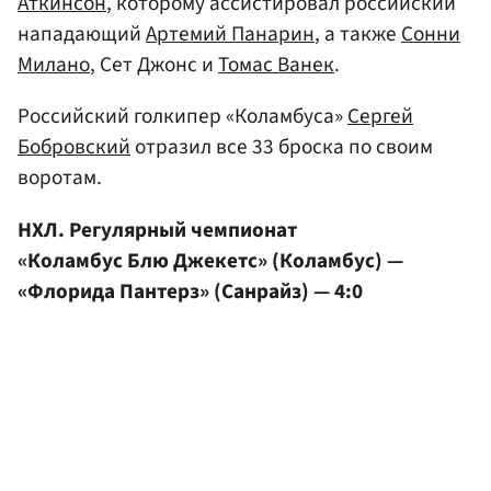
Аткинсон
, которому ассистировал российский
нападающий
Артемий Панарин
, а также
Сонни
Милано
, Сет Джонс и
Томас Ванек
.
Российский голкипер «Коламбуса»
Сергей
Бобровский
отразил все 33 броска по своим
воротам.
НХЛ. Регулярный чемпионат
«Коламбус Блю Джекетс» (Коламбус) —
«Флорида Пантерз» (Санрайз) — 4:0